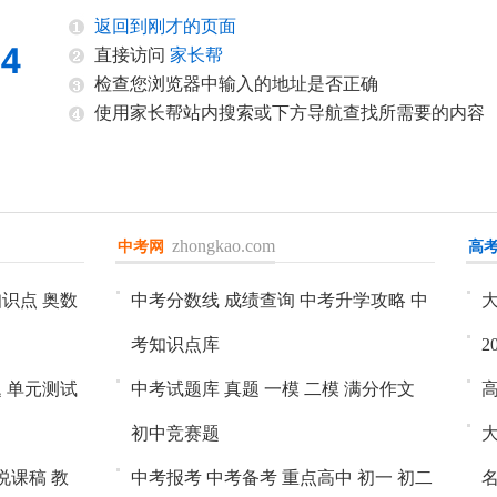
返回到刚才的页面
直接访问
家长帮
检查您浏览器中输入的地址是否正确
使用家长帮站内搜索或下方导航查找所需要的内容
zhongkao.com
中考网
进入>>
高
进
知识点
奥数
中考分数线
成绩查询
中考升学攻略
中
考知识点库
2
题
单元测试
中考试题库
真题
一模
二模
满分作文
初中竞赛题
说课稿
教
中考报考
中考备考
重点高中
初一
初二