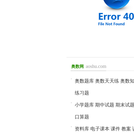
aoshu.com
奥数网
进入>>
奥数题库
奥数天天练
奥数
练习题
小学题库
期中试题
期末试
口算题
资料库
电子课本
课件
教案