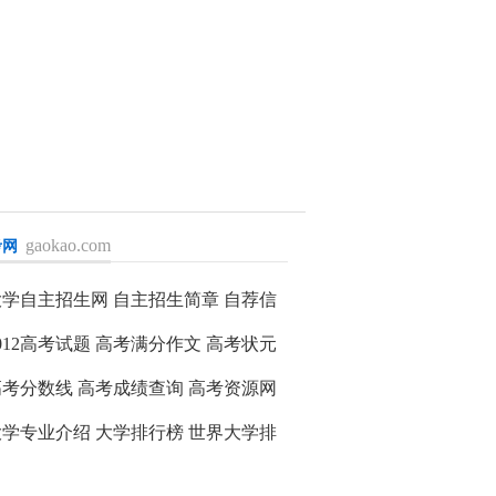
gaokao.com
考网
入>>
大学自主招生网
自主招生简章
自荐信
012高考试题
高考满分作文
高考状元
高考分数线
高考成绩查询
高考资源网
大学专业介绍
大学排行榜
世界大学排
名