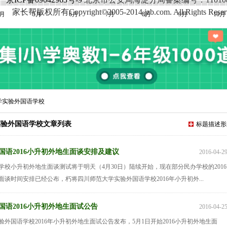
家长帮版权所有Copyright©2005-2014 jzb.com. All Rights Reser
4月
5月
6月
7月
8月
9月
10月
学实验外国语学校
实验外国语学校文章列表
标题描述形
国语2016小升初外地生面谈安排及建议
2016-04-2
办学校小升初外地生面谈测试将于明天（4月30日）陆续开始，现在部分民办学校的2016
谈时间安排已经公布，朽将四川师范大学实验外国语学校2016年小升初外...
国语2016小升初外地生面试公告
2016-04-2
外国语学校2016年小升初外地生面试公告发布，5月1日开始2016小升初外地生面