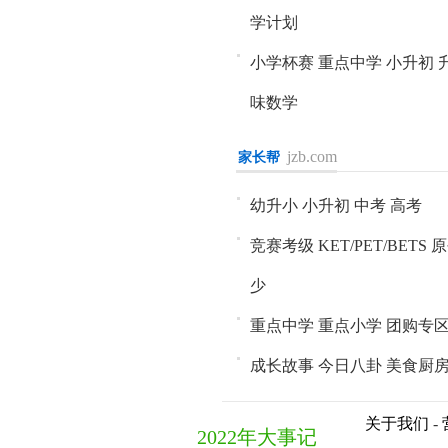
学计划
小学杯赛
重点中学
小升初
味数学
jzb.com
家长帮
进入>>
幼升小
小升初
中考
高考
竞赛考级
KET/PET/BETS
原
少
重点中学
重点小学
团购专
成长故事
今日八卦
美食厨
关于我们
-
2022年大事记