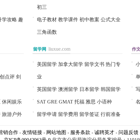
初三
升学攻略
趣
电子教材
教学课件
初中教案
公式大全
三角函数
liuxue.com
留学网
进入>>
作
进
美国留学
加拿大留学
留学文书
热门专
创点评
剑
业
英国留学
澳洲留学
日本留学
韩国留学
区
休闲娱乐
SAT
GRE
GMAT
托福
雅思
小语种
房
旅游户外
留学申请
留学费用
留学签证
行前准备
营销合作
-
友情链接
-
网站地图
-
服务条款
-
诚聘英才
-
问题反馈
京ICP备09042963号-9
北京市公安局海淀分局备案编号：1101081