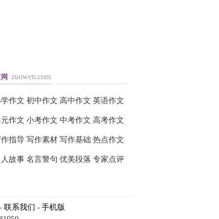
zuowen.com
文网
入>>
小学作文
初中作文
高中作文
英语作文
单元作文
小考作文
中考作文
高考作文
写作指导
写作素材
写作基础
热点作文
名人故事
名言警句
优美段落
专家点评
-
联系我们
-
手机版
950