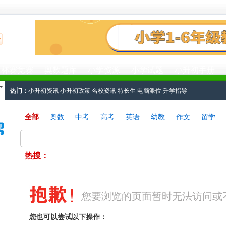
杯赛竞赛
奥数题库
小学资源
小学试题
小升初手册
热门：
小升初资讯
小升初政策
名校资讯
特长生
电脑派位
升学指导
工具：
小升初简历
小升初面试
小升初学区房
小升初真题
小升初分班考试
全部
奥数
中考
高考
英语
幼教
作文
留学
热搜：
您要浏览的页面暂时无法访问或
您也可以尝试以下操作：