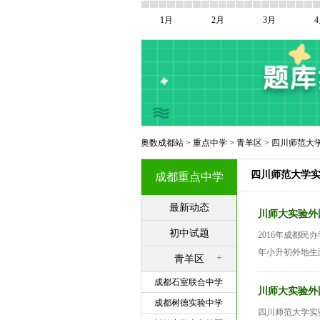
1月
2月
3月
奥数成都站
>
重点中学
>
青羊区
>
四川师范大
四川师范大学
成都重点中学
最新动态
川师大实验外
初中试题
2016年成都民
年小升初外地生面
+
青羊区
成都石室联合中学
川师大实验外
成都树德实验中学
四川师范大学实验