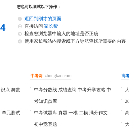
您也可以尝试以下操作：
返回到刚才的页面
直接访问
家长帮
检查您浏览器中输入的地址是否正确
使用家长帮站内搜索或下方导航查找所需要的内容
zhongkao.com
中考网
进入>>
高
进
知识点
奥数
中考分数线
成绩查询
中考升学攻略
中
考知识点库
2
题
单元测试
中考试题库
真题
一模
二模
满分作文
初中竞赛题