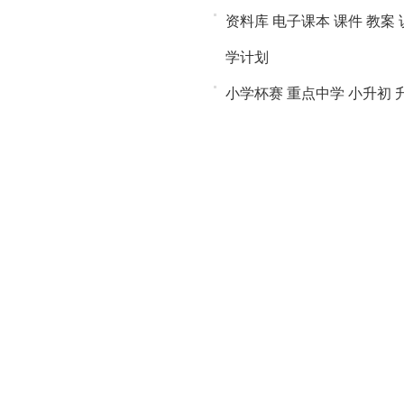
资料库
电子课本
课件
教案
学计划
小学杯赛
重点中学
小升初
味数学
jzb.com
家长帮
进入>>
幼升小
小升初
中考
高考
竞赛考级
KET/PET/BETS
原
少
重点中学
重点小学
团购专
成长故事
今日八卦
美食厨