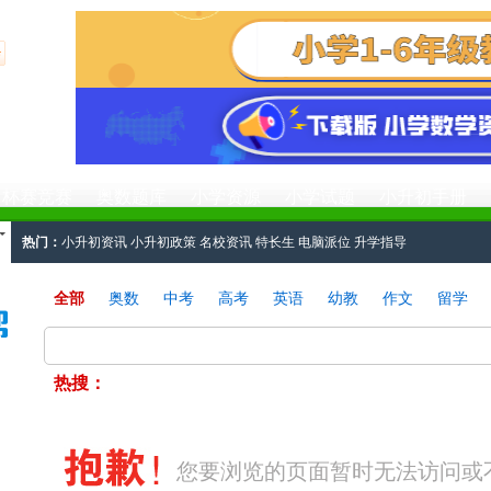
杯赛竞赛
奥数题库
小学资源
小学试题
小升初手册
热门：
小升初资讯
小升初政策
名校资讯
特长生
电脑派位
升学指导
工具：
小升初简历
小升初面试
小升初学区房
小升初真题
小升初分班考试
全部
奥数
中考
高考
英语
幼教
作文
留学
热搜：
您要浏览的页面暂时无法访问或