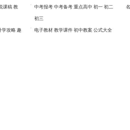
说课稿
教
中考报考
中考备考
重点高中
初一
初二
初三
升学攻略
趣
电子教材
教学课件
初中教案
公式大全
三角函数
liuxue.com
留学网
进入>>
作
进
美国留学
加拿大留学
留学文书
热门专
创点评
剑
业
英国留学
澳洲留学
日本留学
韩国留学
区
休闲娱乐
SAT
GRE
GMAT
托福
雅思
小语种
房
旅游户外
留学申请
留学费用
留学签证
行前准备