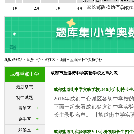
家长帮版权所有Copyright©20
1月
2月
3月
4月
5月
6月
奥数成都站
>
重点中学
>
锦江区
>
成都市盐道街中学实验学校
成都市盐道街中学实验学校文章列表
成都重点中学
最新动态
成都盐道街中学实验学校2016小升初特长
初中试题
2016年成都中心城区各初中学
下面一起来看成都盐道街中学实验
+
青羊区
长生录取名单。 【盐道街中学实验学
+
金牛区
+
武侯区
成都盐道街实验学校2016小升初特长生招生