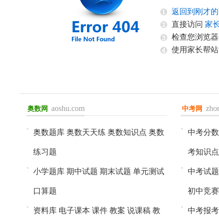
返回到刚才的
直接访问
家
检查您浏览器
使用家长帮站
aoshu.com
zho
奥数网
进入>>
中考网
进入>>
奥数题库
奥数天天练
奥数知识点
奥数
中考分数
练习题
考知识点
小学题库
期中试题
期末试题
单元测试
中考试题
口算题
初中竞赛
资料库
电子课本
课件
教案
说课稿
教
中考报考