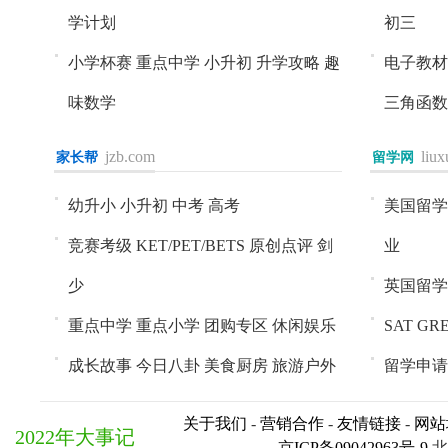
学计划
初三
小学杯赛
重点中学
小升初
升学攻略
趣
电子教材
味数学
三角函数
jzb.com
liu
家长帮
进入>>
留学网
进入>>
幼升小
小升初
中考
高考
美国留学
竞赛考级
KET/PET/BETS
原创点评
剑
业
少
英国留学
重点中学
重点小学
团购专区
休闲娱乐
SAT
GR
成长故事
今日八卦
美食厨房
旅游户外
留学申请
关于我们
-
营销合作
-
友情链接
-
网站
2022年大事记
京ICP备09042963号-9
北