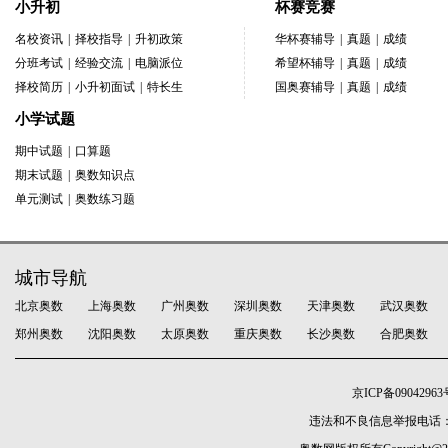
小升初
杯赛竞赛
名校资讯
|
择校指导
|
升初政策
华杯赛辅导
|
真题
|
成绩
分班考试
|
经验交流
|
电脑派位
希望杯辅导
|
真题
|
成绩
择校简历
|
小升初面试
|
特长生
国奥赛辅导
|
真题
|
成绩
小学试题
期中试题
|
口算题
期末试题
|
奥数知识点
单元测试
|
奥数练习题
城市导航
北京奥数
上海奥数
广州奥数
深圳奥数
天津奥数
武汉奥数
郑州奥数
沈阳奥数
太原奥数
重庆奥数
长沙奥数
合肥奥数
京ICP备09042963
违法和不良信息举报电话：010-5