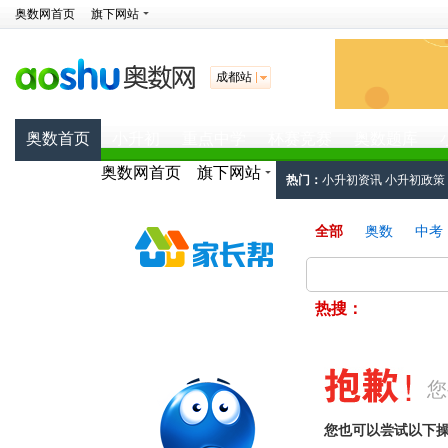
奥数网首页
旗下网站
成都站
奥数首页
小升初
重点中学
杯赛竞赛
奥数题库
奥数网首页
旗下网站
热门：
小升初资讯
小升初政策
工具：
小升初简历
小升初面试
全部
奥数
中考
热搜：
您
您也可以尝试以下