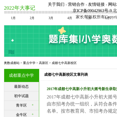
关于我们
-
营销合作
-
友情链接
-
网站
2022年大事记
京ICP备09042963号-9
北
家长帮版权所有Copyright©20
1月
2月
3月
4月
5月
6月
奥数成都站
>
重点中学
>
高新区
>
成都七中高新校区
成都七中高新校区文章列表
成都重点中学
最新动态
2017年成都七中高新小升初大摇号新生录
初中试题
2017年成都七中高新小升初大摇号
由市招考办统一组织，从符合条
+
青羊区
名单。按市教育局、市招考办规定，7
+
金牛区