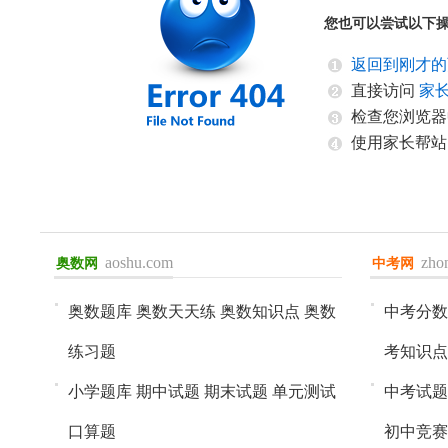
您也可以尝试以下
返回到刚才的
直接访问
家
检查您浏览器
使用家长帮站
aoshu.com
zho
奥数网
进入>>
中考网
进入>>
奥数题库
奥数天天练
奥数知识点
奥数
中考分数
练习题
考知识点
小学题库
期中试题
期末试题
单元测试
中考试题
口算题
初中竞赛