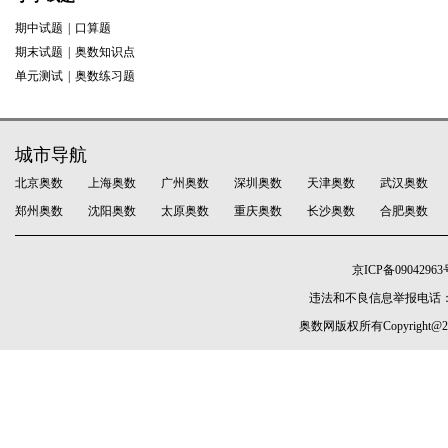
期中试题
|
口算题
期末试题
|
奥数知识点
单元测试
|
奥数练习题
城市导航
北京奥数
上海奥数
广州奥数
深圳奥数
天津奥数
武汉奥数
郑州奥数
沈阳奥数
太原奥数
重庆奥数
长沙奥数
合肥奥数
京ICP备09042963
违法和不良信息举报电话：010-5
奥数网
版权所有Copyright@2005-