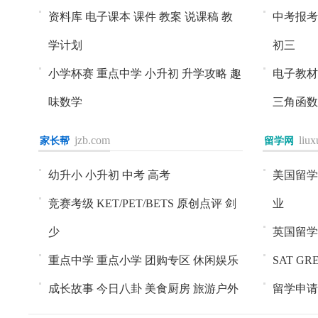
资料库
电子课本
课件
教案
说课稿
教
中考报考
学计划
初三
小学杯赛
重点中学
小升初
升学攻略
趣
电子教材
味数学
三角函数
jzb.com
liu
家长帮
进入>>
留学网
进入>>
幼升小
小升初
中考
高考
美国留学
竞赛考级
KET/PET/BETS
原创点评
剑
业
少
英国留学
重点中学
重点小学
团购专区
休闲娱乐
SAT
GR
成长故事
今日八卦
美食厨房
旅游户外
留学申请