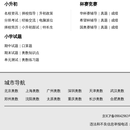
小升初
杯赛竞赛
名校资讯
|
择校指导
|
升初政策
华杯赛辅导
|
真题
|
成绩
分班考试
|
经验交流
|
电脑派位
希望杯辅导
|
真题
|
成绩
择校简历
|
小升初面试
|
特长生
国奥赛辅导
|
真题
|
成绩
小学试题
期中试题
|
口算题
期末试题
|
奥数知识点
单元测试
|
奥数练习题
城市导航
北京奥数
上海奥数
广州奥数
深圳奥数
天津奥数
武汉奥数
郑州奥数
沈阳奥数
太原奥数
重庆奥数
长沙奥数
合肥奥数
京ICP备09042963
违法和不良信息举报电话：010-5