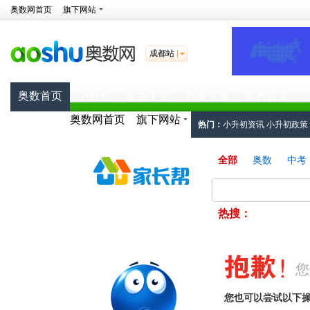
奥数网首页
旗下网站
成都站
奥数首页
小升初
重点中学
杯赛竞赛
奥数题库
奥数网首页
旗下网站
热门：
小升初资讯
小升初政策
工具：
小升初简历
小升初面试
全部
奥数
中考
热搜：
您
您也可以尝试以下