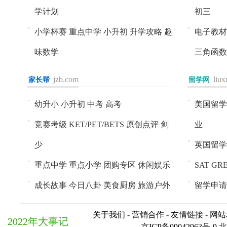
学计划
初三
小学杯赛
重点中学
小升初
升学攻略
趣
电子教材
味数学
三角函数
jzb.com
liu
家长帮
进入>>
留学网
进入>>
幼升小
小升初
中考
高考
美国留学
竞赛考级
KET/PET/BETS
原创点评
剑
业
少
英国留学
重点中学
重点小学
团购专区
休闲娱乐
SAT
GR
成长故事
今日八卦
美食厨房
旅游户外
留学申请
关于我们
-
营销合作
-
友情链接
-
网站
2022年大事记
京ICP备09042963号-9
北