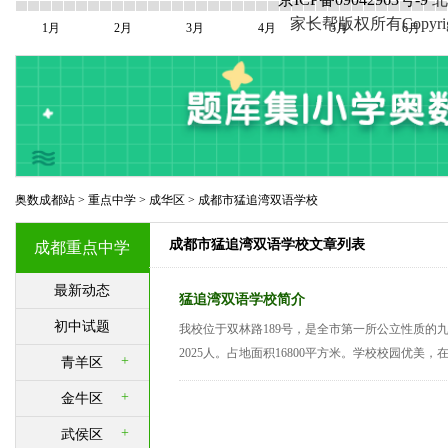
家长帮版权所有Copyright©20
1月
2月
3月
4月
5月
6月
奥数成都站
>
重点中学
>
成华区
>
成都市猛追湾双语学校
成都市猛追湾双语学校文章列表
成都重点中学
最新动态
猛追湾双语学校简介
初中试题
我校位于双林路189号，是全市第一所公立性质的
2025人。占地面积16800平方米。学校校园优美，
+
青羊区
+
金牛区
+
武侯区