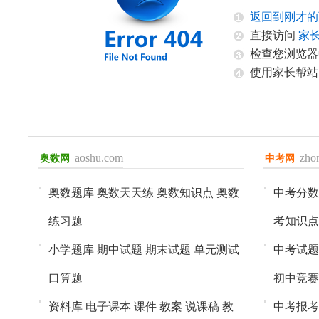
返回到刚才的
直接访问
家
检查您浏览器
使用家长帮站
aoshu.com
zho
奥数网
进入>>
中考网
进入>>
奥数题库
奥数天天练
奥数知识点
奥数
中考分数
练习题
考知识点
小学题库
期中试题
期末试题
单元测试
中考试题
口算题
初中竞赛
资料库
电子课本
课件
教案
说课稿
教
中考报考