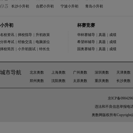
长沙小升初
合肥小升初
宁波小升初
青岛小升初
小升初
杯赛竞赛
名校资讯
|
择校指导
|
升初政策
华杯赛辅导
|
真题
|
成绩
分班考试
|
经验交流
|
电脑派位
希望杯辅导
|
真题
|
成绩
择校简历
|
小升初面试
|
特长生
国奥赛辅导
|
真题
|
成绩
城市导航
北京奥数
上海奥数
广州奥数
深圳奥数
天津奥数
郑州奥数
沈阳奥数
太原奥数
重庆奥数
长沙奥数
京ICP备0904296
违法和不良信息举报电话：010-
奥数网
版权所有Copyright@200