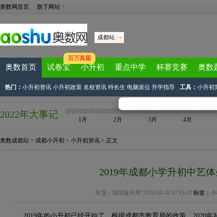
奥数网首页
旗下网站
成都站
百万真题
奥数首页
试卷宝
小升初
重点中学
杯赛竞赛
奥数
热门：
小升初资讯
小升初政策
名校资讯
特长生
电脑派位
升学指导
工具：
小升初
2022年大事记
1月
2月
3月
4月
奥数成都站
>
成都小升初
>
小升初资讯
> 正文
2019年成都小学升初中艺
来源：
深圳家长帮
2019-04-18 17:15:43
标签：
小
2019年的小升初已经开始了。根据成都市教育局的政策，2020