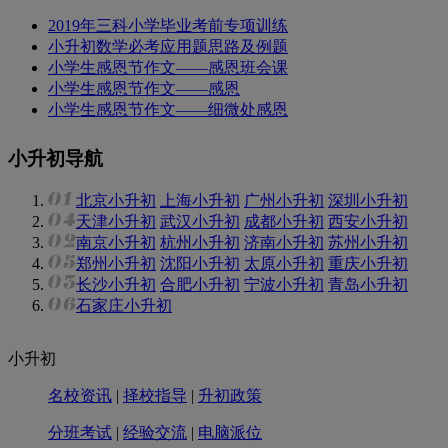
2019年三科小学毕业考前专项训练
小升初数学必考应用题思路及例题
小学生感恩节作文——感恩班会课
小学生感恩节作文——感恩
小学生感恩节作文——细微处感恩
小升初导航
北京小升初
上海小升初
广州小升初
深圳小升初
天津小升初
武汉小升初
成都小升初
西安小升初
南京小升初
杭州小升初
济南小升初
苏州小升初
郑州小升初
沈阳小升初
太原小升初
重庆小升初
长沙小升初
合肥小升初
宁波小升初
青岛小升初
石家庄小升初
小升初
名校资讯
|
择校指导
|
升初政策
分班考试
|
经验交流
|
电脑派位