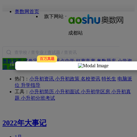
奥数网首页
旗下网站
成都站
百万真题
奥数首页
试卷宝
小升初
重点中学
杯赛竞赛
奥数题库
小学资
搜索
源
小学试题
小升初手册
图书
商务合作
热门：
小升初资讯
小升初政策
名校资讯
特长生
电脑派
位
升学指导
工具：
小升初简历
小升初面试
小升初学区房
小升初真
题
小升初分班考试
2022年大事记
1月