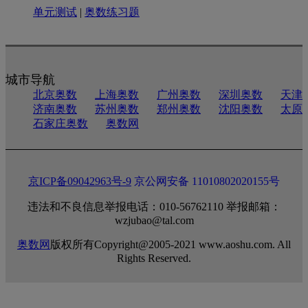
单元测试
|
奥数练习题
城市导航
北京奥数
上海奥数
广州奥数
深圳奥数
天津
济南奥数
苏州奥数
郑州奥数
沈阳奥数
太原
石家庄奥数
奥数网
京ICP备09042963号-9
京公网安备 11010802020155号
违法和不良信息举报电话：010-56762110 举报邮箱：
wzjubao@tal.com
奥数网
版权所有Copyright@2005-2021 www.aoshu.com. All
Rights Reserved.