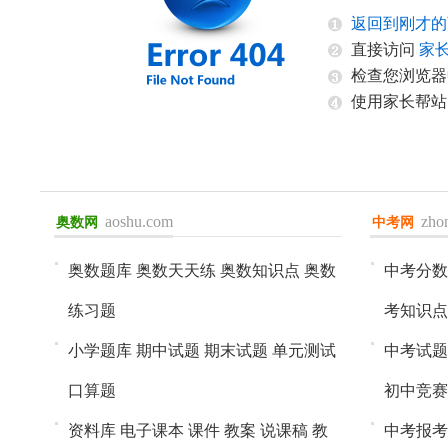
返回到刚才的
直接访问
家
检查您浏览器
使用家长帮站
aoshu.com
zho
奥数网
进入>>
中考网
进入>>
奥数题库
奥数天天练
奥数知识点
奥数
中考分数
练习题
考知识点
小学题库
期中试题
期末试题
单元测试
中考试题
口算题
初中竞赛
资料库
电子课本
课件
教案
说课稿
教
中考报考